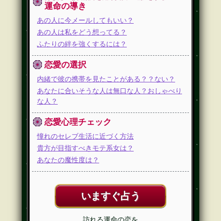
運命の導き
あの人に今メールしてもいい？
あの人は私をどう想ってる？
ふたりの絆を強くするには？
恋愛の選択
内緒で彼の携帯を見たことがある？？ない？
あなたに合いそうな人は無口な人？おしゃべり
な人？
恋愛心理チェック
憧れのセレブ生活に近づく方法
貴方が目指すべきモテ系女は？
あなたの魔性度は？
いますぐ占う
訪れる運命の恋を