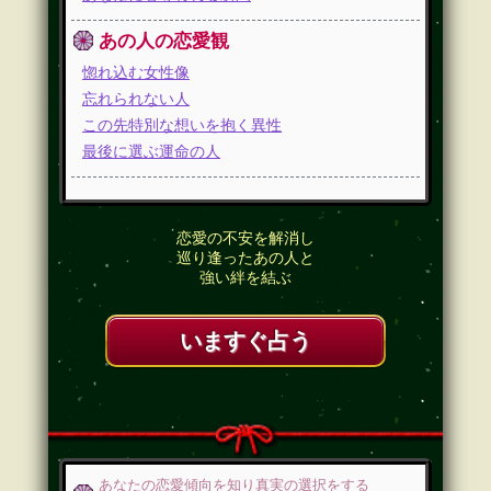
あの人の恋愛観
惚れ込む女性像
忘れられない人
この先特別な想いを抱く異性
最後に選ぶ運命の人
恋愛の不安を解消し
巡り逢ったあの人と
強い絆を結ぶ
いますぐ占う
あなたの恋愛傾向を知り真実の選択をする