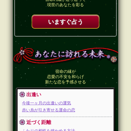
現世のあなたを彩る
いますぐ占う
宿命の縁が
恋愛の不安を和らげ
新たな恋を予感させる
出逢い
今後一ヶ月の出逢いの運気
赤い糸が引き寄せる運命の恋
近づく距離
ふたりの相性を確かめる方法