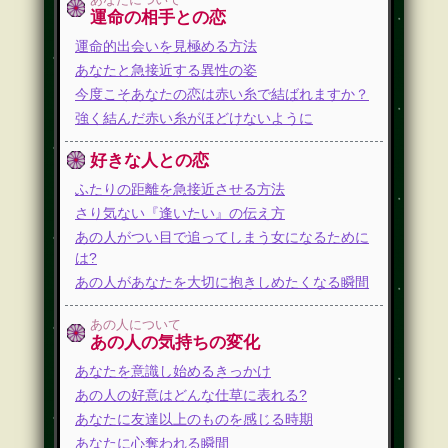
運命の相手との恋
運命的出会いを見極める方法
あなたと急接近する異性の姿
今度こそあなたの恋は赤い糸で結ばれますか？
強く結んだ赤い糸がほどけないように
好きな人との恋
ふたりの距離を急接近させる方法
さり気ない『逢いたい』の伝え方
あの人がつい目で追ってしまう女になるために
は?
あの人があなたを大切に抱きしめたくなる瞬間
あの人について
あの人の気持ちの変化
あなたを意識し始めるきっかけ
あの人の好意はどんな仕草に表れる?
あなたに友達以上のものを感じる時期
あなたに心奪われる瞬間