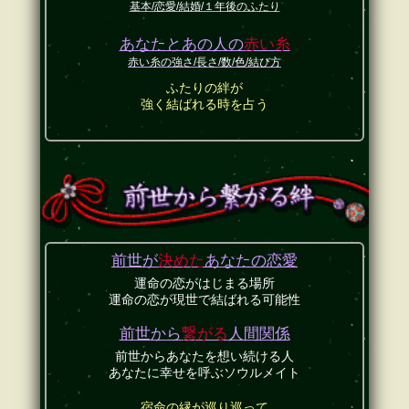
基本/恋愛/結婚/１年後のふたり
あなたとあの人の
赤い糸
赤い糸の強さ/長さ/数/色/結び方
ふたりの絆が
強く結ばれる時を占う
前世が
決めた
あなたの恋愛
運命の恋がはじまる場所
運命の恋が現世で結ばれる可能性
前世から
繋がる
人間関係
前世からあなたを想い続ける人
あなたに幸せを呼ぶソウルメイト
宿命の縁が巡り巡って