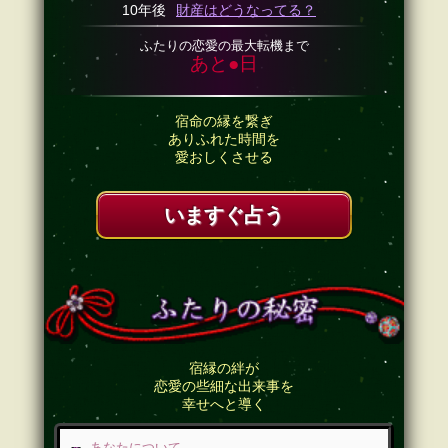
10年後
財産はどうなってる？
ふたりの恋愛の最大転機まで
あと●日
宿命の縁を繋ぎ
ありふれた時間を
愛おしくさせる
いますぐ占う
宿縁の絆が
恋愛の些細な出来事を
幸せへと導く
あなたについて