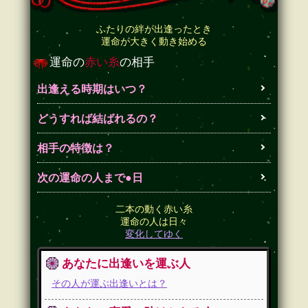
ふたりの絆が出逢ったとき
運命が大きく動き始める
運命の
赤い糸
の相手
出逢える時期はいつ？
どうすれば結ばれるの？
相手の特徴は？
次の運命の人まで●日
二本の動く赤い糸
運命の人は日々
変化してゆく
あなたに出逢いを運ぶ人
その人が運ぶ出逢いとは？